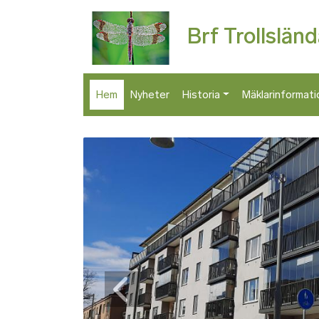
Brf Trollslän
Hem
Nyheter
Historia
Mäklarinformati