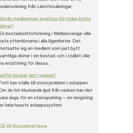
undersökning från Länsförsäkringar.
Borde medlemmen ersättas för redan bytta
dörrar?
En bostadsrättsförening i Mellansverige ville
byta ytterdörrarna i alla lägenheter. Det
motsatte sig en medlem som just bytt
samtliga dörrar i sin bostad, och i stället ville
ha ersättning för dessa...
Varför kluckar det i vasken?
Fett kan ställa till stora problem i avloppen.
Om du hör kluckande ljud från vasken kan det
vara dags för en stamspolning – en rengöring
av hela husets avloppssystem.
Gå till Bostadsrätterna