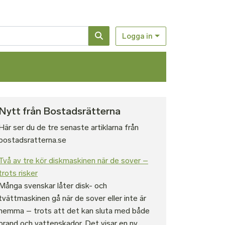
Logga in
Nytt från Bostadsrätterna
Här ser du de tre senaste artiklarna från
bostadsratterna.se
Två av tre kör diskmaskinen när de sover –
trots risker
Många svenskar låter disk- och
tvättmaskinen gå när de sover eller inte är
hemma – trots att det kan sluta med både
brand och vattenskador. Det visar en ny